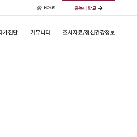
충북대학교
HOME
자가진단
커뮤니티
조사자료/정신건강정보
커뮤니티
조사자료/정신건강정보
공지사항
신입생실태조사
Q&A
관련사이트
정신건강정보