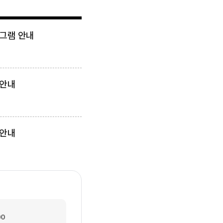
개인상담
상담전문가와 1:1 면담
로그램 안내
 안내
자세히보
 안내
자가진단
간이검사를 통한
심리상태 체크
00